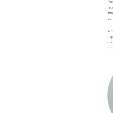
“Ac
fin
inf
ao 
A h
exp
oco
ent