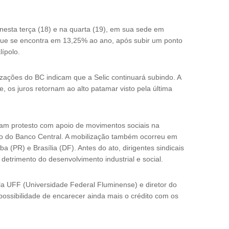
nesta terça (18) e na quarta (19), em sua sede em
c, que se encontra em 13,25% ao ano, após subir um ponto
lípolo.
izações do BC indicam que a Selic continuará subindo. A
 os juros retornam ao alto patamar visto pela última
izam protesto com apoio de movimentos sociais na
dio do Banco Central. A mobilização também ocorreu em
ba (PR) e Brasília (DF). Antes do ato, dirigentes sindicais
detrimento do desenvolvimento industrial e social.
 UFF (Universidade Federal Fluminense) e diretor do
 possibilidade de encarecer ainda mais o crédito com os