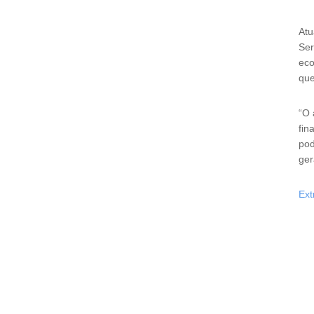
Atu
Ser
eco
que
“O 
fin
pod
ger
Ext