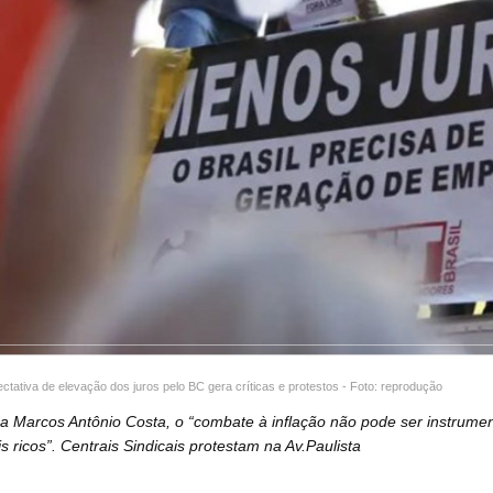
ctativa de elevação dos juros pelo BC gera críticas e protestos - Foto: reprodução
a Marcos Antônio Costa, o “combate à inflação não pode ser instrume
s ricos”. Centrais Sindicais protestam na Av.Paulista