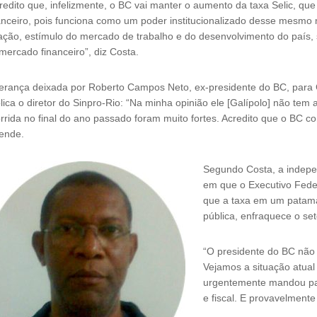
redito que, infelizmente, o BC vai manter o aumento da taxa Selic, qu
anceiro, pois funciona como um poder institucionalizado desse mesmo m
lação, estímulo do mercado de trabalho e do desenvolvimento do país, só
mercado financeiro”, diz Costa.
erança deixada por Roberto Campos Neto, ex-presidente do BC, para G
lica o diretor do Sinpro-Rio: “Na minha opinião ele [Galípolo] não tem a
rrida no final do ano passado foram muito fortes. Acredito que o BC co
ende.
Segundo Costa, a indepen
em que o Executivo Fede
que a taxa em um patamar
pública, enfraquece o se
“O presidente do BC não
Vejamos a situação atua
urgentemente mandou par
e fiscal. E provavelmente 