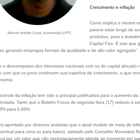
Crescimento e inflação
Como explica o mestre e
parece estar longe de aco
Marcos Antônio Costa, economista (UFF)
produtivo, para o invest
Capital Fixo. É isso que
zo gerando empregos formais de qualidade e de alto valor agregado”.
 o descompasso dos interesses nacionais com os do capital alocado no 
to com que os juros continuem sua trajetória de crescimento, o que mos
onomia.
ontrole da inflação tem sido a principal justificativa para o aumento d
trolada. Tanto que o Boletim Focus de segunda-feira (17) reduziu a es
8% para 5,66%.
foi apontado por diversos analistas que o atual modelo de meta de infl
centual para cima ou para baixo), adotado pelo Conselho Monetário Na
ca por um valor que não necessariamente atende ao momento em que