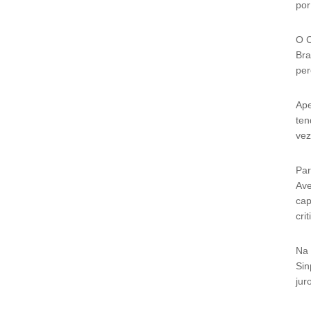
po
O C
Bra
per
Ape
ten
vez
Par
Ave
cap
cri
Na 
Sin
jur