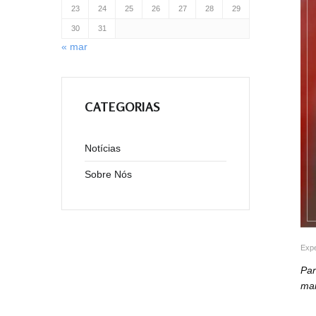
23
24
25
26
27
28
29
30
31
« mar
CATEGORIAS
Notícias
Sobre Nós
Expe
Par
mai