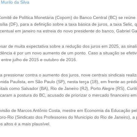
r
Murilo da Silva
omitê de Política Monetária (Copom) do Banco Central (BC) se reúne 
sília (DF), para a definição sobre a taxa básica de juros, a taxa Seli
centual em janeiro na estreia do novo presidente do banco, Gabriel Ga
sar de muita expectativa sobre a redução dos juros em 2025, as sinal
dência é por um novo aumento de um ponto. Caso a situação se efetive,
 entre julho de 2015 e outubro de 2016.
a pressionar contra o aumento dos juros, nove centrais sindicais real
nida Paulista, em São Paulo (SP), nesta terça (18), em frente ao pré
itais como Salvador (BA), Rio de Janeiro (RJ), Porto Alegre (RS), Curiti
ticaram a postura do BC, acusado de priorizar o mercado financeiro em 
visão de Marcos Antônio Costa, mestre em Economia da Educação pela
pro-Rio (Sindicato dos Professores do Município do Rio de Janeiro), a
os altos é a mais plausível.