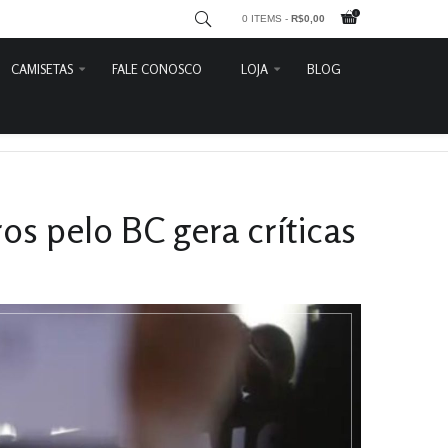
0 ITEMS -
R$
0,00
CAMISETAS
FALE CONOSCO
LOJA
BLOG
Karl Marx
Entrar
Lênin
Carrinho
Leon Trótsky
Detalhes do Pedido
Feministas
Contato
os pelo BC gera críticas
Lute Como
Sair
Divertidas
Che Guevara
Frida Kahlo
Marighella
Heróis do Araguaia