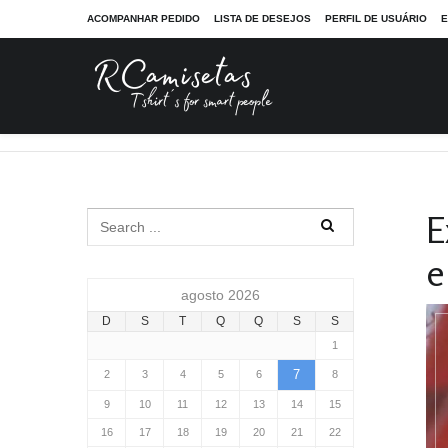
ACOMPANHAR PEDIDO
LISTA DE DESEJOS
PERFIL DE USUÁRIO
E
RCamisetas - Tshirt´s for smart people
Notícias
Expecta
E
e
agosto 2026
D
S
T
Q
Q
S
S
1
7
2
3
4
5
6
8
9
10
11
12
13
14
15
16
17
18
19
20
21
22