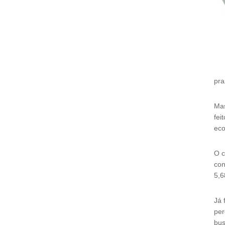
pra
Mas
fei
ec
O c
con
5,6
Já 
per
bus