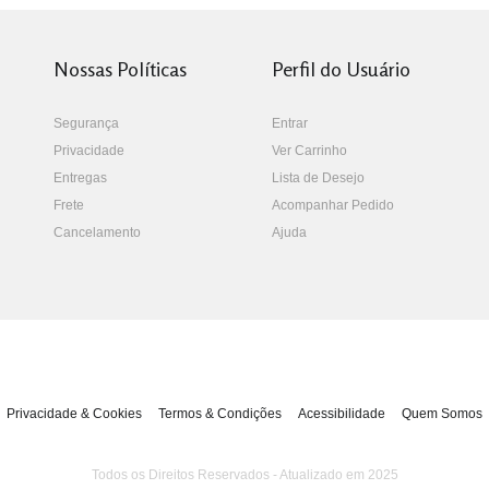
Nossas Políticas
Perfil do Usuário
Segurança
Entrar
Privacidade
Ver Carrinho
Entregas
Lista de Desejo
Frete
Acompanhar Pedido
Cancelamento
Ajuda
Privacidade & Cookies
Termos & Condições
Acessibilidade
Quem Somos
Todos os Direitos Reservados - Atualizado em 2025