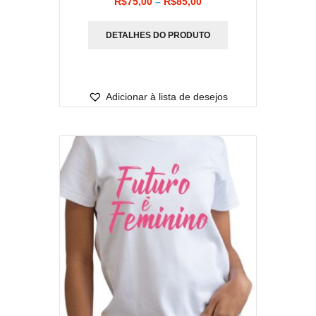
Faixa
R$
75,00
–
R$
85,00
de
DETALHES DO PRODUTO
preço:
R$75,00
através
Adicionar à lista de desejos
R$85,00