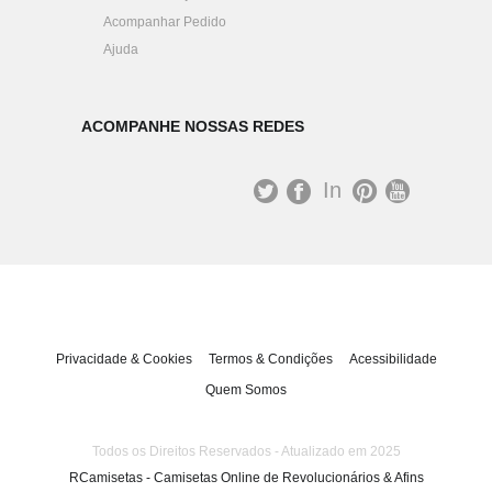
Acompanhar Pedido
Ajuda
ACOMPANHE NOSSAS REDES
In
st
T
Fa
Pi
Yo
ag
wit
ce
nt
uT
ra
ter
bo
er
ub
m
ok
es
e
Privacidade & Cookies
Termos & Condições
Acessibilidade
t
Quem Somos
Todos os Direitos Reservados - Atualizado em 2025
RCamisetas - Camisetas Online de Revolucionários & Afins