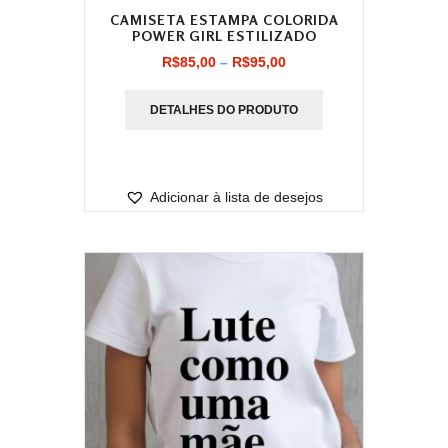
CAMISETA ESTAMPA COLORIDA
POWER GIRL ESTILIZADO
Faixa
R$
85,00
–
R$
95,00
de
DETALHES DO PRODUTO
preço:
R$85,00
através
Adicionar à lista de desejos
R$95,00