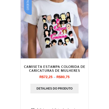
OFERTA!
CAMISETA ESTAMPA COLORIDA DE
CARICATURAS DE MULHERES
Faixa
R$
72,25
–
R$
80,75
de
DETALHES DO PRODUTO
preço:
R$72,25
através