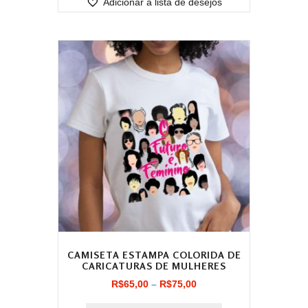
Adicionar à lista de desejos
R$80,75
CAMISETA ESTAMPA COLORIDA DE
CARICATURAS DE MULHERES
Faixa
R$
65,00
–
R$
75,00
de