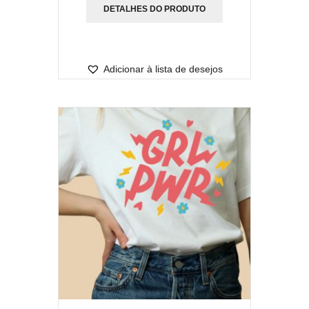
DETALHES DO PRODUTO
preço:
R$65,00
através
Adicionar à lista de desejos
R$75,00