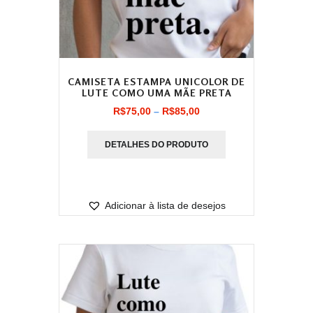
CAMISETA ESTAMPA UNICOLOR DE
LUTE COMO UMA MÃE PRETA
Faixa
R$
75,00
–
R$
85,00
de
DETALHES DO PRODUTO
preço:
R$75,00
através
Adicionar à lista de desejos
R$85,00