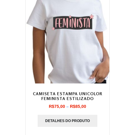
CAMISETA ESTAMPA UNICOLOR
FEMINISTA ESTILIZADO
Faixa
R$
75,00
–
R$
85,00
de
DETALHES DO PRODUTO
preço:
R$75,00