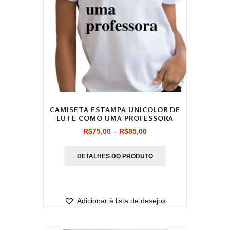
CAMISETA ESTAMPA UNICOLOR DE
LUTE COMO UMA PROFESSORA
Faixa
R$
75,00
–
R$
85,00
de
DETALHES DO PRODUTO
preço:
R$75,00
através
Adicionar à lista de desejos
R$85,00