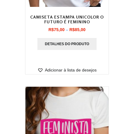
CAMISETA ESTAMPA UNICOLOR O
FUTURO É FEMININO
Faixa
R$
75,00
–
R$
85,00
de
DETALHES DO PRODUTO
preço:
R$75,00
através
Adicionar à lista de desejos
R$85,00