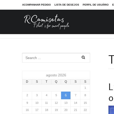
ACOMPANHAR PEDIDO
LISTA DE DESEJOS
PERFIL DE USUÁRIO
E
RCamisetas - Tshirt´s for smart people
Tag: supercomputa
T
agosto 2026
D
S
T
Q
Q
S
S
L
1
o
6
2
3
4
5
7
8
9
10
11
12
13
14
15
16
17
18
19
20
21
22