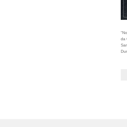
“No
da 
San
Dum