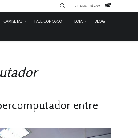
0 ITEMS -
R$
0,00
CAMISETAS
FALE CONOSCO
LOJA
BLOG
Karl Marx
Entrar
Lênin
Carrinho
Leon Trótsky
Detalhes do Pedido
Feministas
Contato
utador
Lute Como
Sair
Divertidas
Che Guevara
Frida Kahlo
upercomputador entre
Marighella
Heróis do Araguaia