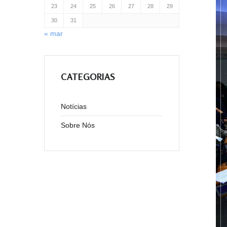
23
24
25
26
27
28
29
30
31
« mar
CATEGORIAS
Notícias
Sobre Nós