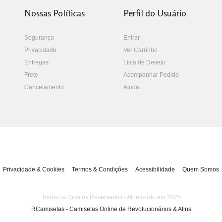
Nossas Políticas
Perfil do Usuário
Segurança
Entrar
Privacidade
Ver Carrinho
Entregas
Lista de Desejo
Frete
Acompanhar Pedido
Cancelamento
Ajuda
Privacidade & Cookies
Termos & Condições
Acessibilidade
Quem Somos
Todos os Direitos Reservados - Atualizado em 2025
RCamisetas - Camisetas Online de Revolucionários & Afins