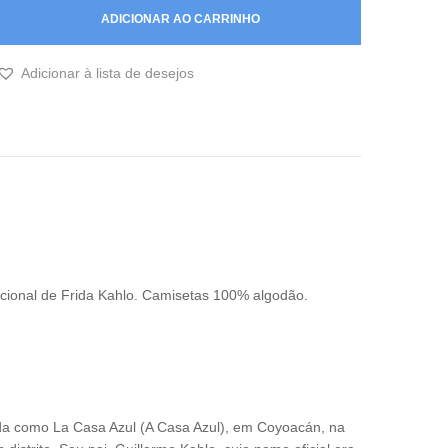
Estampa
ADICIONAR AO CARRINHO
Colorida
de
Frida
Adicionar à lista de desejos
Kahlo
quantidade
cional de Frida Kahlo. Camisetas 100% algodão.
ida como La Casa Azul (A Casa Azul), em Coyoacán, na