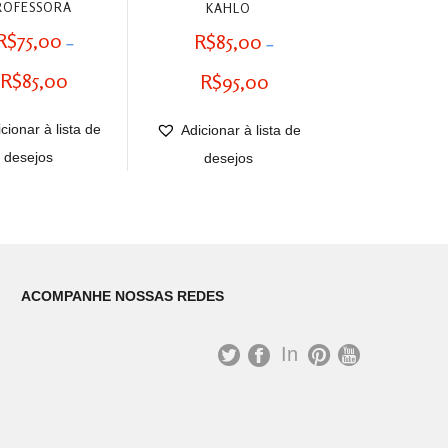
ROFESSORA
KAHLO
R$
75,00
R$
85,00
–
–
Faixa
Faixa
R$
85,00
R$
95,00
de
de
cionar à lista de
preço:
Adicionar à lista de
preço:
desejos
R$75,00
desejos
R$85,00
através
através
R$85,00
R$95,00
ACOMPANHE NOSSAS REDES
In
st
T
Fa
Pi
Yo
ag
wit
ce
nt
uT