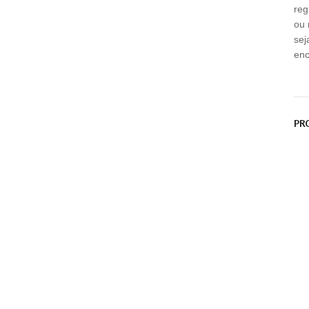
reg
ou 
sej
enc
PR