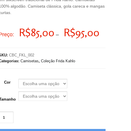
100% algodão. Camiseta clássica, gola careca e mangas
curtas.
Faixa
R$
85,00
R$
95,00
Preço:
–
de
preço:
R$85,00
SKU:
CBC_FKL_002
através
Categorias:
Camisetas
,
Coleção Frida Kahlo
R$95,00
Cor
Tamanho
Camiseta
100%
Algodão.