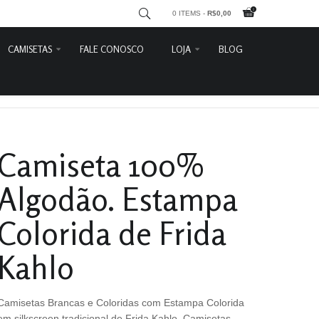
0 ITEMS -
R$
0,00
CAMISETAS
FALE CONOSCO
LOJA
BLOG
Karl Marx
Entrar
Lênin
Carrinho
Leon Trótsky
Detalhes do Pedido
Feministas
Contato
Camiseta 100%
Lute Como
Sair
Divertidas
Algodão. Estampa
Che Guevara
Frida Kahlo
Colorida de Frida
Marighella
Kahlo
Heróis do Araguaia
Camisetas Brancas e Coloridas com Estampa Colorida
em silkscreen tradicional de Frida Kahlo. Camisetas