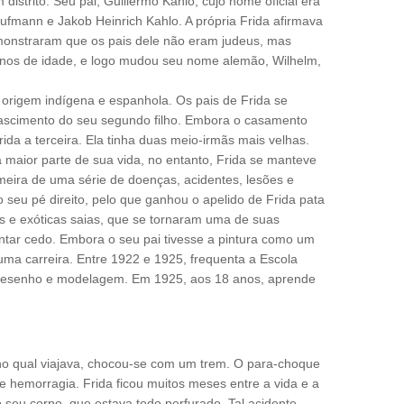
strito. Seu pai, Guillermo Kahlo, cujo nome oficial era
ufmann e Jakob Heinrich Kahlo. A própria Frida afirmava
monstraram que os pais dele não eram judeus, mas
anos de idade, e logo mudou seu nome alemão, Wilhelm,
 origem indígena e espanhola. Os pais de Frida se
nascimento do seu segundo filho. Embora o casamento
Frida a terceira. Ela tinha duas meio-irmãs mais velhas.
maior parte de sua vida, no entanto, Frida se manteve
imeira de uma série de doenças, acidentes, lesões e
o seu pé direito, pelo que ganhou o apelido de Frida pata
as e exóticas saias, que se tornaram uma de suas
intar cedo. Embora o seu pai tivesse a pintura como um
ma carreira. Entre 1922 e 1925, frequenta a Escola
de desenho e modelagem. Em 1925, aos 18 anos, aprende
no qual viajava, chocou-se com um trem. O para-choque
e hemorragia. Frida ficou muitos meses entre a vida e a
ro seu corpo, que estava todo perfurado. Tal acidente