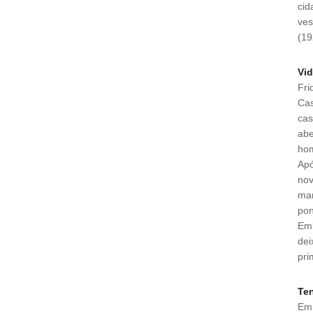
cid
ves
(19
Vi
Fri
Cas
cas
abe
hom
Apó
nov
mar
pon
Emb
dei
pri
Ten
Em 