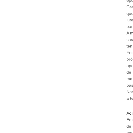
épo
Car
que
lut
par
A m
cas
ten
Fri
pró
ope
de 
mar
pas
Nac
a t
A
c
Em 
de 
mor