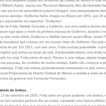
ca uma pequena cidade nos arredores da Cidade do México e hoje um di
l Wilhelm Kahlo, nasceu em Pforzheim Alemanha, filho de Henriette Ka
 seu pai era de ascendência judaico-húngara, mas pesquisadores de
eranos alemães. Guillermo Kahlo chegou ao México em 1891, aos 19 
a o equivalente em espanhol, “Guillermo”.
ãe de Frida, Matilde Gonzalez y Calderón, era uma católica devota de
aram logo após a morte da primeira esposa de Guillermo, durante o 
ha sido muito infeliz, Guillermo e Matilde tiveram quatro filhas, sendo 
da ressaltava que cresceu em um mundo cheio de mulheres. Durante a 
xima do pai. Em 1913, com seis anos, Frida contraiu poliomielite, a pr
rações que sofreu ao longo da vida. A poliomielite deixou uma lesão n
palo (ou seja, Frida perna de pau). Passou a usar calças, depois long
cas pessoais. Ao contrário de muitos artistas, Kahlo não começou a p
satempo, Frida não estava particularmente interessada na arte como u
ional Preparatória do Distrito Federal do México e assiste a aulas 
écnica da gravura com Fernando Fernandez.
idente de ônibus
17 de setembro de 1925, Frida sofre um grave acidente. Um ônibus, 
um dos veículos perfurou-lhe as costas, causando uma fratura pélvica 
te no hospital, teve que operar diversas partes e reconstruir por intei