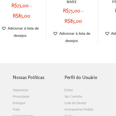
MARX
P
R$
75,00
–
R$
75,00
–
Faixa
R$
85,00
Faixa
R$
85,00
de
de
Adicionar à lista de
preço:
Adicionar à lista de
Adi
preço:
desejos
R$75,00
desejos
R$75,00
através
através
R$85,00
R$85,00
Nossas Políticas
Perfil do Usuário
Segurança
Entrar
Privacidade
Ver Carrinho
Entregas
Lista de Desejo
Frete
Acompanhar Pedido