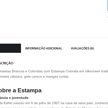
DESCRIÇÃO
INFORMAÇÃO ADICIONAL
AVALIAÇÕES (0)
SCRIÇÃO
isetas Brancas e Coloridas com Estampa Colorida em silkscreen tradi
iseta clássica, gola careca e mangas curtas.
obre a Estampa
ância e juventude
da Kahlo nasceu em 6 de julho de 1907 na casa de seus pais, conhec