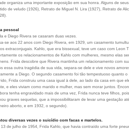
ade organiza uma importante exposição em sua honra. Alguns de seus 
tido de veludo (1926), Retrato de Miguel N. Lira (1927), Retrato de Ali
28).
da pessoal
da e Diego Rivera se casaram duas vezes.
a-se aos 22 anos com Diego Rivera, em 1929, um casamento tumultua
os extraconjugais. Kahlo, que era bissexual, teve um caso com Leon T
rtamente os relacionamentos de Kahlo com mulheres, mesmo elas se
ens. Frida descobre que Rivera mantinha um relacionamento com sua 
s essa outra tragédia de sua vida, separa-se dele e vive novos am
amente a Diego. O segundo casamento foi tão tempestuoso quanto o pr
ido, Frida construiu uma casa igual à dele, ao lado da casa em que el
te, e eles viviam como marido e mulher, mas sem morar juntos. Enco
ora tenha engravidado mais de uma vez, Frida nunca teve filhos, poi
xou graves sequelas, que a impossibilitaram de levar uma gestação até 
meiro aborto, e em 1932, o segundo).
tou diversas vezes o suicídio com facas e martelos.
13 de julho de 1954, Frida Kahlo, que havia contraído uma forte pneu