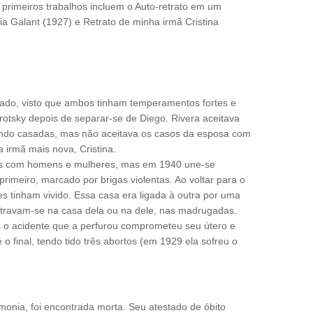
primeiros trabalhos incluem o Auto-retrato em um
cia Galant (1927) e Retrato de minha irmã Cristina
do, visto que ambos tinham temperamentos fortes e
rotsky depois de separar-se de Diego. Rivera aceitava
ndo casadas, mas não aceitava os casos da esposa com
irmã mais nova, Cristina.
ores com homens e mulheres, mas em 1940 une-se
imeiro, marcado por brigas violentas. Ao voltar para o
es tinham vivido. Essa casa era ligada à outra por uma
ntravam-se na casa dela ou na dele, nas madrugadas.
s o acidente que a perfurou comprometeu seu útero e
o final, tendo tido três abortos (em 1929 ela sofreu o
monia, foi encontrada morta. Seu atestado de óbito