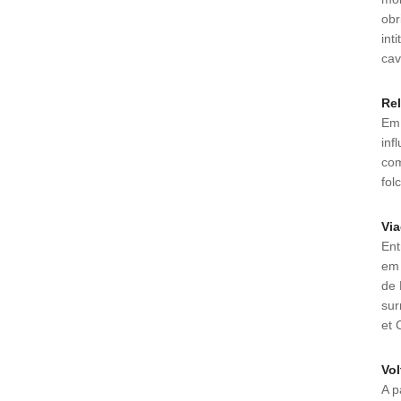
obr
int
cav
Re
Em 
inf
com
fol
Via
Ent
em 
de 
sur
et 
Vol
A p