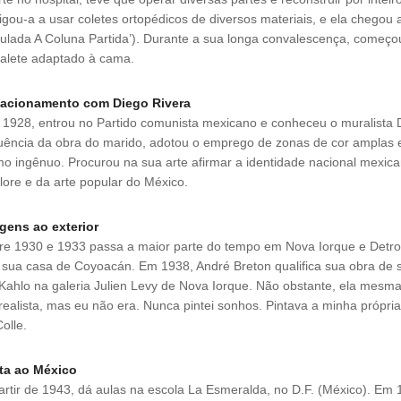
igou-a a usar coletes ortopédicos de diversos materiais, e ela chegou 
itulada A Coluna Partida’). Durante a sua longa convalescença, começou
alete adaptado à cama.
lacionamento com Diego Rivera
1928, entrou no Partido comunista mexicano e conheceu o muralista 
luência da obra do marido, adotou o emprego de zonas de cor amplas 
o ingênuo. Procurou na sua arte afirmar a identidade nacional mexic
clore e da arte popular do México.
gens ao exterior
re 1930 e 1933 passa a maior parte do tempo em Nova Iorque e Detroi
sua casa de Coyoacán. Em 1938, André Breton qualifica sua obra de 
Kahlo na galeria Julien Levy de Nova Iorque. Não obstante, ela mes
realista, mas eu não era. Nunca pintei sonhos. Pintava a minha própr
Colle.
ta ao México
artir de 1943, dá aulas na escola La Esmeralda, no D.F. (México). E