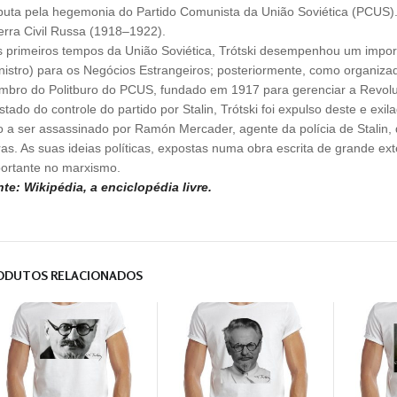
puta pela hegemonia do Partido Comunista da União Soviética (PCUS). T
rra Civil Russa (1918–1922).
 primeiros tempos da União Soviética, Trótski desempenhou um import
nistro) para os Negócios Estrangeiros; posteriormente, como organiz
bro do Politburo do PCUS, fundado em 1917 para gerenciar a Revolu
stado do controle do partido por Stalin, Trótski foi expulso deste e ex
o a ser assassinado por Ramón Mercader, agente da polícia de Stalin, qu
as. As suas ideias políticas, expostas numa obra escrita de grande ex
ortante no marxismo.
te: Wikipédia, a enciclopédia livre.
ODUTOS RELACIONADOS