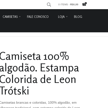
0 ITEMS -
R$
0,00
CAMISETAS
FALE CONOSCO
LOJA
BLOG
ski
Karl Marx
Entrar
Lênin
Carrinho
Leon Trótsky
Detalhes do Pedido
Feministas
Contato
Camiseta 100%
Lute Como
Sair
Divertidas
algodão. Estampa
Che Guevara
Frida Kahlo
Colorida de Leon
Marighella
Trótski
Heróis do Araguaia
Camisetas brancas e coloridas, 100% algodão, em
silkscreen tradicional, com estampa colorida de Leon