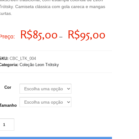
Trótsky. Camiseta clássica com gola careca e mangas
curtas.
Faixa
R$
85,00
R$
95,00
Preço:
–
de
preço:
R$85,00
SKU:
CBC_LTK_004
através
Categoria:
Coleção Leon Trótsky
R$95,00
Cor
Tamanho
Camiseta
100%
algodão.