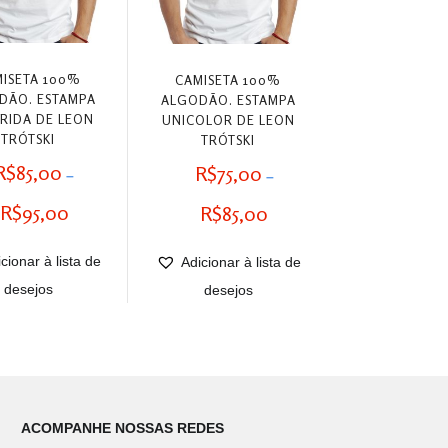
ISETA 100%
CAMISETA 100%
DÃO. ESTAMPA
ALGODÃO. ESTAMPA
RIDA DE LEON
UNICOLOR DE LEON
TRÓTSKI
TRÓTSKI
R$
85,00
R$
75,00
–
–
Faixa
Faixa
R$
95,00
R$
85,00
de
de
cionar à lista de
preço:
Adicionar à lista de
preço:
desejos
R$85,00
desejos
R$75,00
através
através
R$95,00
R$85,00
ACOMPANHE NOSSAS REDES