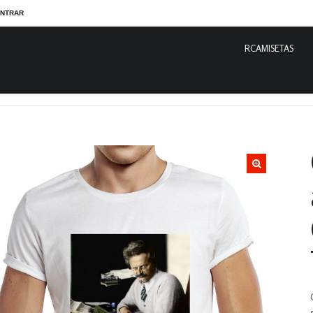
NTRAR
RCAMISETAS
ção Leon Trótsky
Camiseta 100% algodão. Estampa Colorida de Leon Trót