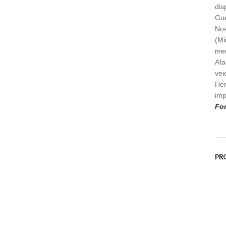
dis
Gue
Nos
(Mi
mem
Afa
vei
Her
imp
Fon
PR