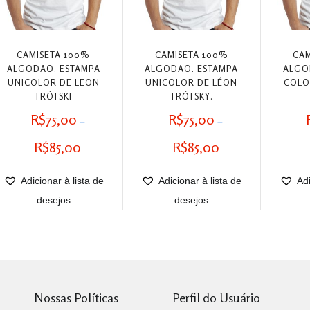
CAMISETA 100%
CAMISETA 100%
CAM
ALGODÃO. ESTAMPA
ALGODÃO. ESTAMPA
ALGO
UNICOLOR DE LEON
UNICOLOR DE LÉON
COLO
TRÓTSKI
TRÓTSKY.
R$
75,00
R$
75,00
–
–
Faixa
Faixa
R$
85,00
R$
85,00
de
de
Adicionar à lista de
Adicionar à lista de
Adi
preço:
preço:
desejos
desejos
R$75,00
R$75,00
através
através
R$85,00
R$85,00
Nossas Políticas
Perfil do Usuário