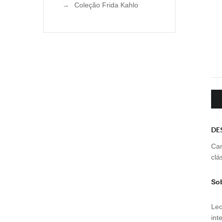
Coleção Frida Kahlo
DE
Cam
clá
So
Leo
int