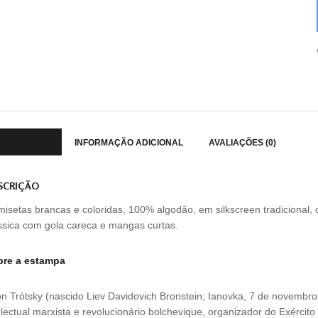
DESCRIÇÃO
INFORMAÇÃO ADICIONAL
AVALIAÇÕES (0)
SCRIÇÃO
isetas brancas e coloridas, 100% algodão, em silkscreen tradicional,
ssica com gola careca e mangas curtas.
bre a estampa
n Trótsky (nascido Liev Davidovich Bronstein; Ianovka, 7 de novemb
electual marxista e revolucionário bolchevique, organizador do Exército