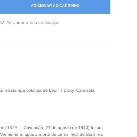
Estampa
ADICIONAR AO CARRINHO
Colorida
de
Leon
Adicionar à lista de desejos
Trótski
quantidade
 com estampa colorida de Leon Trótsky. Camiseta
ro de 1879 — Coyoacán, 21 de agosto de 1940) foi um
 Vermelho e, após a morte de Lenin, rival de Stalin na